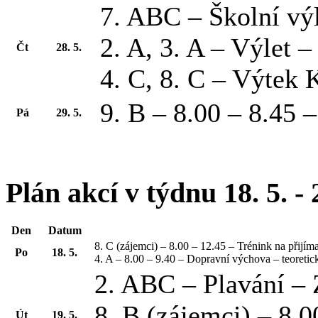
7. ABC – Školní výl
2. A, 3. A – Výlet 
Čt
28. 5.
4. C, 8. C – Výtek
9. B – 8.00 – 8.45
Pá
29. 5.
Plán akcí v týdnu 18. 5. - 
Den
Datum
8. C (zájemci) – 8.00 – 12.45 – Trénink na přijím
Po
18. 5.
4. A – 8.00 – 9.40 – Dopravní výchova – teoretick
2. ABC – Plavání –
8. B (zájemci) – 8.0
Út
19. 5.