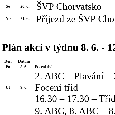
ŠVP Chorvatsko
So
20. 6.
Příjezd ze ŠVP Cho
Ne
21. 6.
Plán akcí v týdnu 8. 6. - 1
Den
Datum
Po
8. 6.
Focení tříd
2. ABC – Plavání –
Focení tříd
Út
9. 6.
16.30 – 17.30 – Tří
9. ABC, 8. ABC – 8.