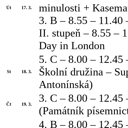
minulosti + Kasema
Út
17. 3.
3. B – 8.55 – 11.40
II. stupeň – 8.55 – 
Day in London
5. C – 8.00 – 12.45
Školní družina – Su
St
18. 3.
Antonínská)
3. C – 8.00 – 12.4
Čt
19. 3.
(Památník písemnict
4. B – 8.00 – 12.45