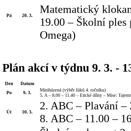
Matematický kloka
Pá
20. 3.
19.00 – Školní ples
Omega)
Plán akcí v týdnu 9. 3. - 1
Den
Datum
Miniházená (výběr žáků 4. ročníku)
Po
9. 3.
5. A – 8.00 – 11.40 – Etické dílny – Mise: Tajem
2. ABC – Plavání –
Út
10. 3.
8. ABC – 11.00 – 1