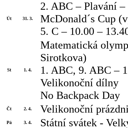
2. ABC – Plavání –
McDonald´s Cup (v
Út
31. 3.
5. C – 10.00 – 13.
Matematická olympi
Sirotkova)
1. ABC, 9. ABC – 10
St
1. 4.
Velikonoční dílny
No Backpack Day
Velikonoční prázdn
Čt
2. 4.
Státní svátek - Velk
Pá
3. 4.