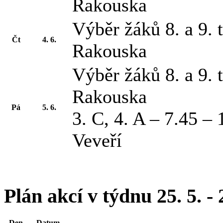
Rakouska
Výběr žáků 8. a 9. 
Čt
4. 6.
Rakouska
Výběr žáků 8. a 9. 
Rakouska
Pá
5. 6.
3. C, 4. A – 7.45 –
Veveří
Plán akcí v týdnu 25. 5. - 
Den
Datum