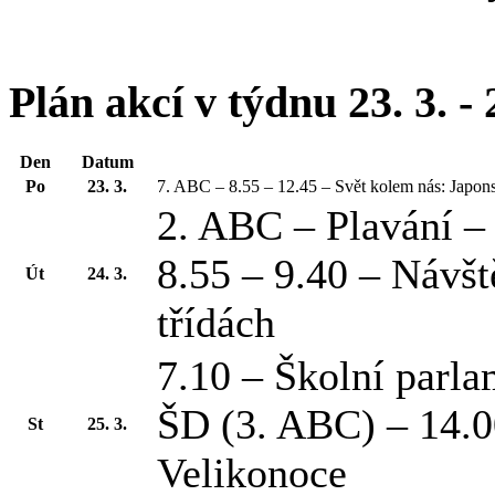
Plán akcí v týdnu 23. 3. - 
Den
Datum
Po
23. 3.
7. ABC – 8.55 – 12.45 – Svět kolem nás: Japon
2. ABC – Plavání –
8.55 – 9.40 – Návšt
Út
24. 3.
třídách
7.10 – Školní parla
ŠD (3. ABC) – 14.0
St
25. 3.
Velikonoce