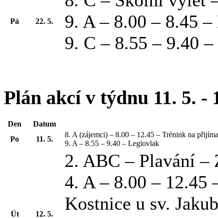
8. C – Školní výlet
9. A – 8.00 – 8.45 
Pá
22. 5.
9. C – 8.55 – 9.40 
Plán akcí v týdnu 11. 5. - 
Den
Datum
8. A (zájemci) – 8.00 – 12.45 – Trénink na přijím
Po
11. 5.
9. A – 8.55 – 9.40 – Legiovlak
2. ABC – Plavání –
4. A – 8.00 – 12.45
Kostnice u sv. Jaku
Út
12. 5.