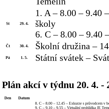
Temelín
1. A – 8.00 – 9.40
školy
St
29. 4.
6. C – 8.00 – 9.40 
Školní družina – 1
Čt
30. 4.
Státní svátek – Svá
Pá
1. 5.
Plán akcí v týdnu 20. 4. - 
Den
Datum
8. C – 8.00 – 12.45 – Exkurze s průvodcem v b
9. C – 9.10 – 9.55 – Virtuální prohlídka JE Tem